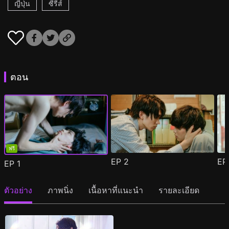
ญี่ปุ่น
ซีรีส์
ตอน
ฟรี
EP
2
E
EP
1
ตัวอย่าง
ภาพนิ่ง
เนื้อหาที่แนะนำ
รายละเอียด