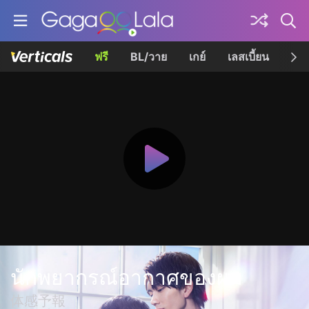
ฟรี
BL/วาย
เกย์
เลสเบี้ยน
เควี
นักพยากรณ์อากาศของผม
体感予報