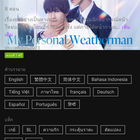
8 ตอน
เรื่องย่ออย่างเป็นทางการ: เซงาซากิ หนุ่มนักพยากรณ์หน้า
ใหม่แสนอ่อนโยนที่กำลังมาแรง แต่ภายใต้หน้ากากแ...
เพิ่ม
เติม
ประเทศญี่ปุ่น
2023
ตอนที่ 1 ฟรี
คำบรรยาย
English
繁體中文
简体中文
Bahasa Indonesia
Tiếng Việt
ภาษาไทย
français
Deutsch
Español
Português
हिन्दी
แท็ก
เกย์
BL
ความรัก
กระตุ้นราคะ
ดัดแปลง