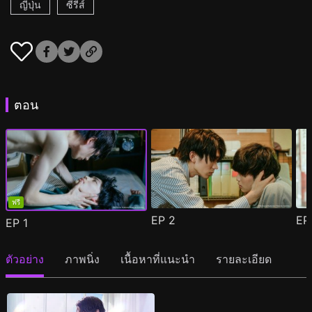
ญี่ปุ่น
ซีรีส์
ตอน
ฟรี
EP
2
E
EP
1
ตัวอย่าง
ภาพนิ่ง
เนื้อหาที่แนะนำ
รายละเอียด