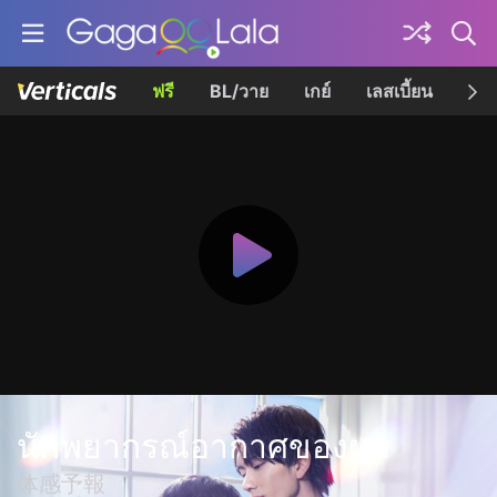
ฟรี
BL/วาย
เกย์
เลสเบี้ยน
เควี
นักพยากรณ์อากาศของผม
体感予報