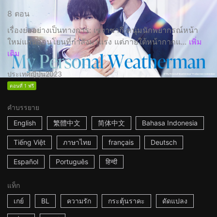
8 ตอน
เรื่องย่ออย่างเป็นทางการ: เซงาซากิ หนุ่มนักพยากรณ์หน้า
ใหม่แสนอ่อนโยนที่กำลังมาแรง แต่ภายใต้หน้ากากแ...
เพิ่ม
เติม
ประเทศญี่ปุ่น
2023
ตอนที่ 1 ฟรี
คำบรรยาย
English
繁體中文
简体中文
Bahasa Indonesia
Tiếng Việt
ภาษาไทย
français
Deutsch
Español
Português
हिन्दी
แท็ก
เกย์
BL
ความรัก
กระตุ้นราคะ
ดัดแปลง