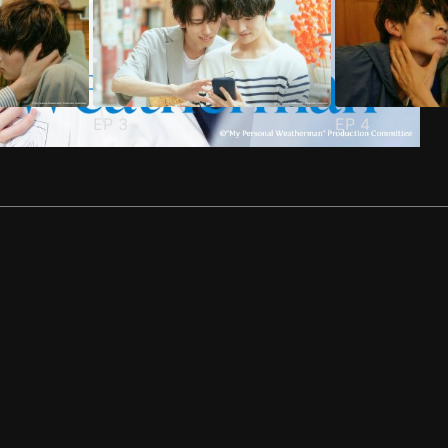
EP
3
EP
4