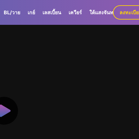
BL/วาย
เกย์
เลสเบี้ยน
เควียร์
ใต้แสงจันทร์
ลงทะเบี
GaLa+