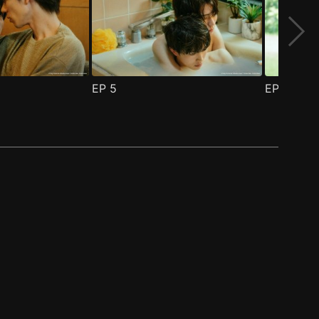
EP
5
EP
6