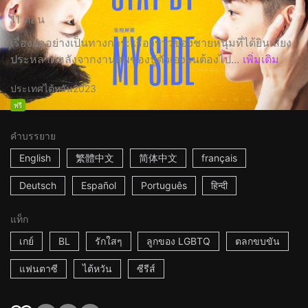
11 ตอน
เรื่องย่ออย่างเป็นทางการ: เรื่องราวของชายหนุ่มที่ได้ยินเสียง
ประหลาดหลังจากงานศพของปู่ตัวเองจนต้องไป...
เพิ่มเติม
ประเทศไต้หวัน
2023
ฟรี
คำบรรยาย
English
繁體中文
简体中文
français
Deutsch
Español
Português
हिन्दी
แท็ก
เกย์
BL
รักใสๆ
ลูกของ LGBTQ
ตลกขบขัน
แฟนตาซี
ไต้หวัน
ซีรีส์