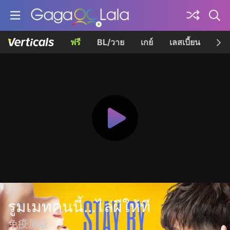
ฟรี
BL/วาย
เกย์
เลสเบี้ยน
เควี
รูมเมทคนนี้...ไล่ผีให้ที
免疫屏蔽