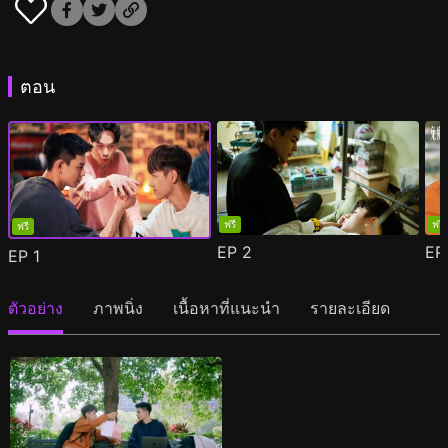
ตอน
ฟรี
ฟรี
ฟรี
EP
2
E
EP
1
ตัวอย่าง
ภาพนิ่ง
เนื้อหาที่แนะนำ
รายละเอียด