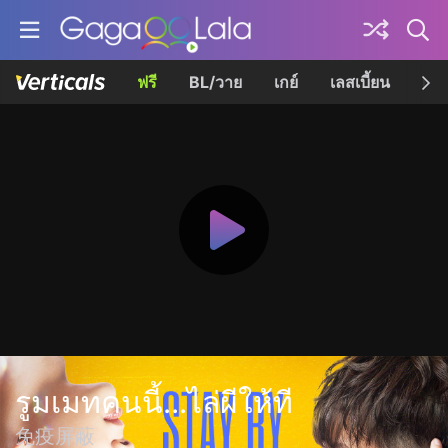
ฟรี
BL/วาย
เกย์
เลสเบี้ยน
เควี
รูมเมทคนนี้...ไล่ผีให้ที
免疫屏蔽