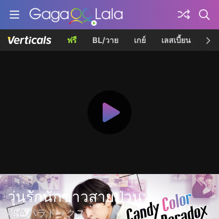
ฟรี
BL/วาย
เกย์
เลสเบี้ยน
เควี
วุ่นรักนักข่าวสายป่วน
飴色パラドックス