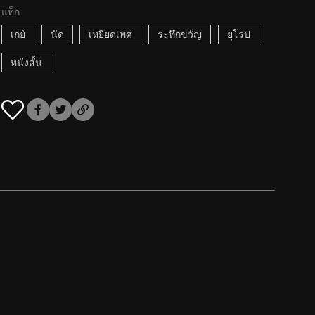
แท็ก
เกย์
นัด
เหยียดเพศ
ระทึกขวัญ
ยุโรป
หนังสั้น