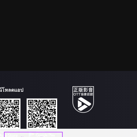
น์โหลดแอป