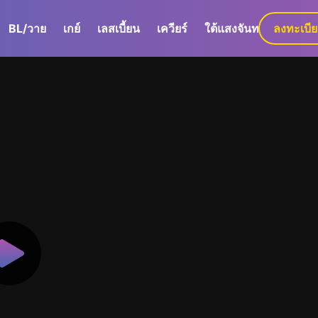
BL/วาย
เกย์
เลสเบี้ยน
เควียร์
ใต้แสงจันทร์
ลงทะเบี
GaLa+