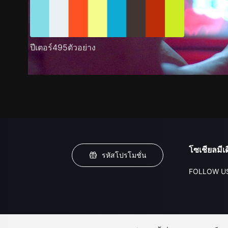
ปีเตอร์495ตัวอย่าง
โซเชียลมีเด
รหัสโปรโมชั่น
FOLLOW U