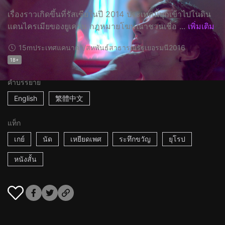
เรื่องราวเกิดขึ้นที่รัสเซียในปี 2014 ประเทศนี้บุกเข้าไปในดิน
แดนไครเมียของยูเครน กฎหมายโฆษณาชวนเชื่อ ...
เพิ่มเติม
15m
ประเทศแคนาดา/สหพันธ์สาธารณรัฐเยอรมนี
2016
18+
คำบรรยาย
English
繁體中文
แท็ก
เกย์
นัด
เหยียดเพศ
ระทึกขวัญ
ยุโรป
หนังสั้น