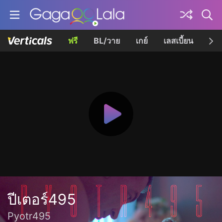
ฟรี
BL/วาย
เกย์
เลสเบี้ยน
เควี
ปีเตอร์495
Pyotr495