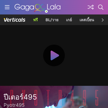
ฟรี
BL/วาย
เกย์
เลสเบี้ยน
เควี
ปีเตอร์495
Pyotr495