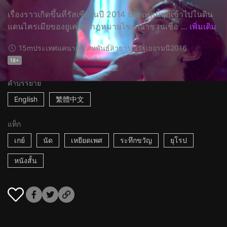
เรื่องราวเกิดขึ้นที่รัสเซียในปี 2014 ประเทศนี้บุกเข้าไปในดิน
แดนไครเมียของยูเครน กฎหมายโฆษณาชวนเชื่อ ...
เพิ่มเติม
15m
ประเทศแคนาดา/สหพันธ์สาธารณรัฐเยอรมนี
2016
18+
คำบรรยาย
English
繁體中文
แท็ก
เกย์
นัด
เหยียดเพศ
ระทึกขวัญ
ยุโรป
หนังสั้น