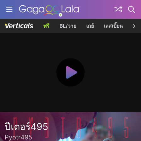
ฟรี
BL/วาย
เกย์
เลสเบี้ยน
เควี
ปีเตอร์495
Pyotr495