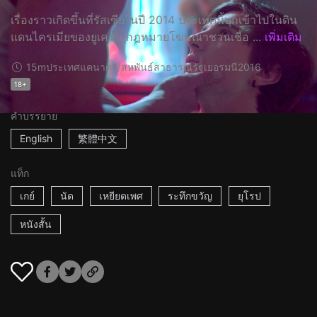
เรื่องราวเกิดขึ้นที่รัสเซียในปี 2014 ประเทศนี้บุกเข้าไปในดิน
แดนไครเมียของยูเครน กฎหมายโฆษณาชวนเชื่อ ...
เพิ่มเติม
15m
ประเทศแคนาดา/สหพันธ์สาธารณรัฐเยอรมนี
2016
18+
คำบรรยาย
English
繁體中文
แท็ก
เกย์
นัด
เหยียดเพศ
ระทึกขวัญ
ยุโรป
หนังสั้น