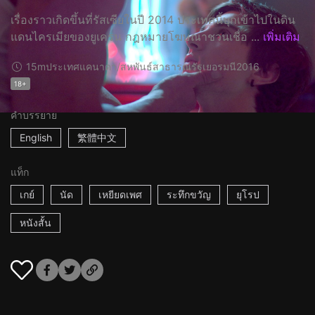
เรื่องราวเกิดขึ้นที่รัสเซียในปี 2014 ประเทศนี้บุกเข้าไปในดิน
แดนไครเมียของยูเครน กฎหมายโฆษณาชวนเชื่อ ...
เพิ่มเติม
15m
ประเทศแคนาดา/สหพันธ์สาธารณรัฐเยอรมนี
2016
18+
คำบรรยาย
English
繁體中文
แท็ก
เกย์
นัด
เหยียดเพศ
ระทึกขวัญ
ยุโรป
หนังสั้น