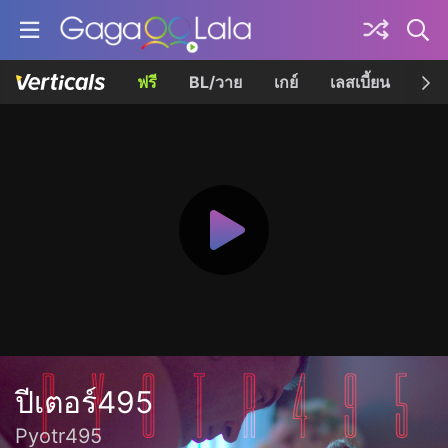
ฟรี
BL/วาย
เกย์
เลสเบี้ยน
เควี
ปีเตอร์495
Pyotr495