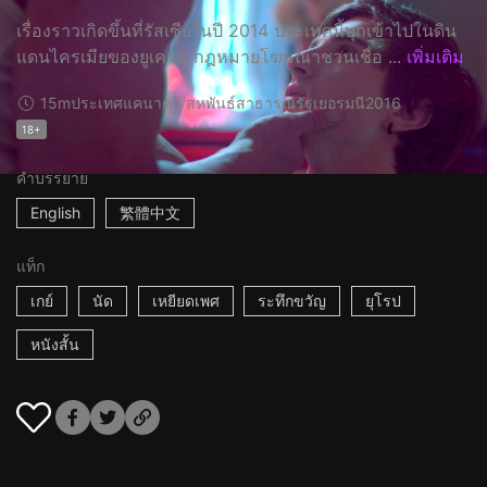
เรื่องราวเกิดขึ้นที่รัสเซียในปี 2014 ประเทศนี้บุกเข้าไปในดิน
แดนไครเมียของยูเครน กฎหมายโฆษณาชวนเชื่อ ...
เพิ่มเติม
15m
ประเทศแคนาดา/สหพันธ์สาธารณรัฐเยอรมนี
2016
18+
คำบรรยาย
English
繁體中文
แท็ก
เกย์
นัด
เหยียดเพศ
ระทึกขวัญ
ยุโรป
หนังสั้น