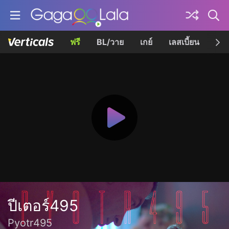
ฟรี
BL/วาย
เกย์
เลสเบี้ยน
เควี
ปีเตอร์495
Pyotr495