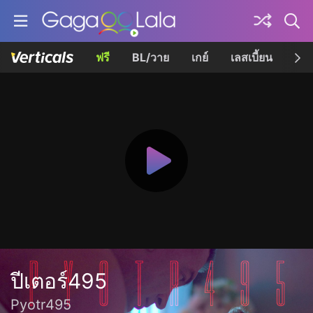
ฟรี
BL/วาย
เกย์
เลสเบี้ยน
เควี
ปีเตอร์495
Pyotr495