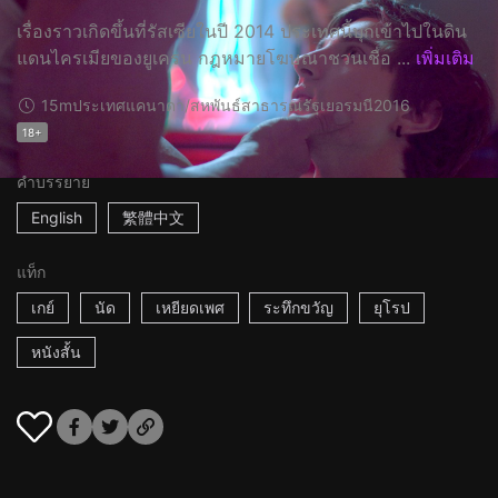
เรื่องราวเกิดขึ้นที่รัสเซียในปี 2014 ประเทศนี้บุกเข้าไปในดิน
แดนไครเมียของยูเครน กฎหมายโฆษณาชวนเชื่อ ...
เพิ่มเติม
15m
ประเทศแคนาดา/สหพันธ์สาธารณรัฐเยอรมนี
2016
18+
คำบรรยาย
English
繁體中文
แท็ก
เกย์
นัด
เหยียดเพศ
ระทึกขวัญ
ยุโรป
หนังสั้น