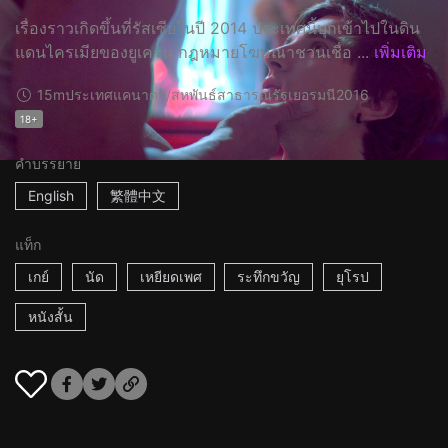
เรื่องราวเกิดขึ้นที่รัสเซียในปี 2014 ประเทศนี้บุกเข้าไปในดิน
แดนไครเมียของยูเครน กฎหมายโฆษณาชวนเชื่อ ...
เพิ่มเติม
15m
ประเทศแคนาดา/สหพันธ์สาธารณรัฐเยอรมนี
2016
18+
คำบรรยาย
English
繁體中文
แท็ก
เกย์
นัด
เหยียดเพศ
ระทึกขวัญ
ยุโรป
หนังสั้น