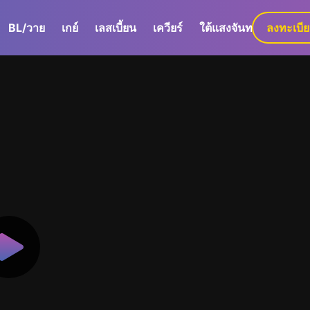
BL/วาย
เกย์
เลสเบี้ยน
เควียร์
ใต้แสงจันทร์
ลงทะเบี
GaLa+