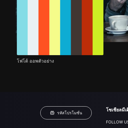
โฟโต้ ออพตัวอย่าง
โซเชียลมีเด
รหัสโปรโมชั่น
FOLLOW U