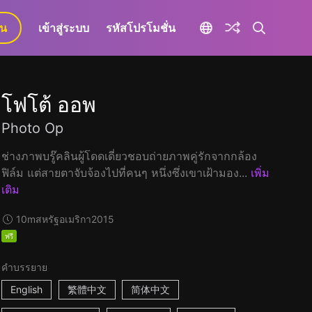
ยน
เข้าสู่ระบบ
รหัสโปรโมชั่น
โฟโต้ ออพ
Photo Op
ช่างภาพบรู๊คลินผู้โดดเดี่ยวชอบถ่ายภาพคู่รักจากกล้อง
ฟิล์ม แต่สายตาจับจ้องไปที่คนๆ หนึ่งซึ่งเขาเฝ้ามอง...
เพิ่ม
เติม
10m
สหรัฐอเมริกา
2015
ฟรี
คำบรรยาย
English
繁體中文
简体中文