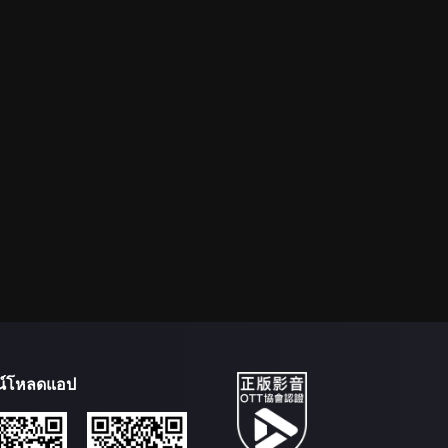
น์โหลดแอป