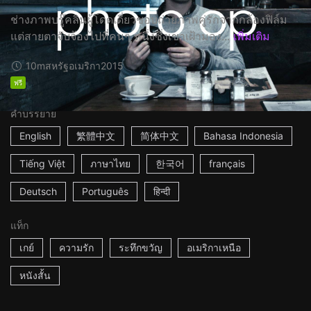
ช่างภาพบรู๊คลินผู้โดดเดี่ยวชอบถ่ายภาพคู่รักจากกล้องฟิล์ม
แต่สายตาจับจ้องไปที่คนๆ หนึ่งซึ่งเขาเฝ้ามอง...
เพิ่มเติม
10m
สหรัฐอเมริกา
2015
ฟรี
คำบรรยาย
English
繁體中文
简体中文
Bahasa Indonesia
Tiếng Việt
ภาษาไทย
한국어
français
Deutsch
Português
हिन्दी
แท็ก
เกย์
ความรัก
ระทึกขวัญ
อเมริกาเหนือ
หนังสั้น