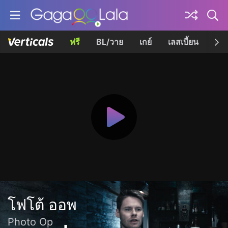
ฟรี
BL/วาย
เกย์
เลสเบี้ยน
เควี
โฟโต้ ออพ
Photo Op