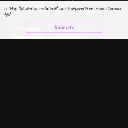
อัปเกรด วีไอพี
ร่วมงานกับเรา
เราใช้คุกกี้เพื่อดำเนินการเว็บไซต์นี้และปรับปรุงการใช้งาน รายละเอียดของ
คุกกี้
ฉันยอมรับ
ดาวน์โหลดแอป