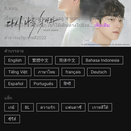
8 ตอน
เรื่องย่ออย่างเป็นทางการ แจอู ชายหนุ่มที่ต้องทรมานกับเรื่อง
สะเทือนใจจากวัยเด็ก เขาได้เดินทางไปยังอ...
เพิ่มเติม
สาธารณรัฐเกาหลี
2022
คำบรรยาย
English
繁體中文
简体中文
Bahasa Indonesia
Tiếng Việt
ภาษาไทย
français
Deutsch
Español
Português
हिन्दी
แท็ก
เกย์
BL
ความรัก
แฟนตาซี
เกาหลีใต้
ซีรีส์