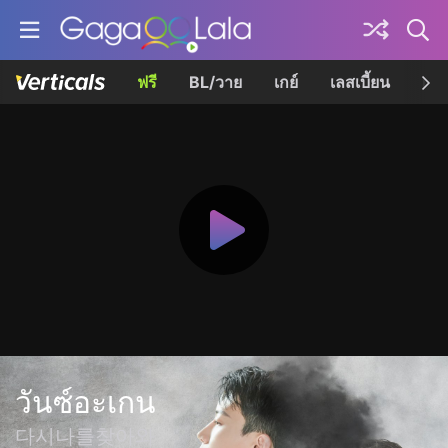
ฟรี
BL/วาย
เกย์
เลสเบี้ยน
เควี
วันซ์อะเกน
다시나를찾아와