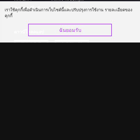
อัปเกรด วีไอพี
ร่วมงานกับเรา
เราใช้คุกกี้เพื่อดำเนินการเว็บไซต์นี้และปรับปรุงการใช้งาน รายละเอียดของ
คุกกี้
ฉันยอมรับ
ดาวน์โหลดแอป