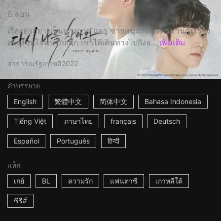
8 ตอน
เรื่องย่ออย่างเป็นทางการ แจอู ชายหนุ่มที่ต้องทรมานกับเรื่อง
สะเทือนใจจากวัยเด็ก เขาได้เดินทางไปยังอ...
เพิ่มเติม
สาธารณรัฐเกาหลี
2022
คำบรรยาย
English
繁體中文
简体中文
Bahasa Indonesia
Tiếng Việt
ภาษาไทย
français
Deutsch
Español
Português
हिन्दी
แท็ก
เกย์
BL
ความรัก
แฟนตาซี
เกาหลีใต้
ซีรีส์