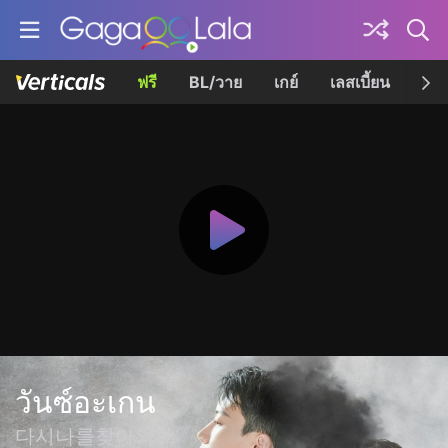
ฟรี
BL/วาย
เกย์
เลสเบี้ยน
เควี
วันซ์อะเกน
다시나를찾아와