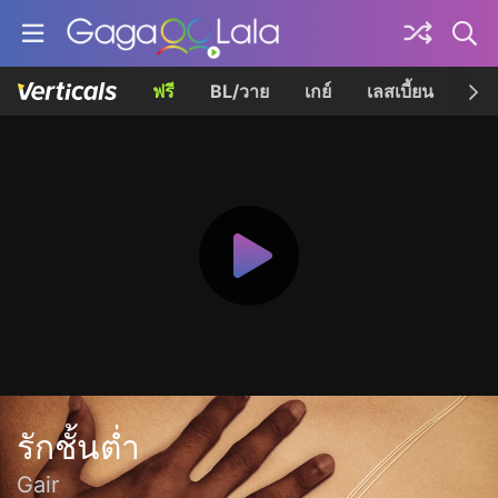
ฟรี
BL/วาย
เกย์
เลสเบี้ยน
เควี
รักชั้นต่ำ
Gair