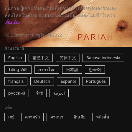
ปันกาจ ผู้เช่าบ้านคนใหม่ที่เข้ามาทำให้ราหุลหลงรักและ
หลงใหลในตัวเขาแบบถอนตัวไม่ขึ้น แม้จะไม่เข้าใจควา...
เพิ่มเติม
25m
สาธารณรัฐอินเดีย
2022
คำบรรยาย
English
繁體中文
简体中文
Bahasa Indonesia
Tiếng Việt
ภาษาไทย
日本語
한국어
français
Deutsch
Español
Português
русский
हिन्दी
العربية
แท็ก
เกย์
ความรัก
ศาสนา
อินเดีย
หนังสั้น