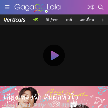
ฟรี
BL/วาย
เกย์
เลสเบี้ยน
เควี
เสียงเพลงรัก สัมผัสหัวใจ
About Youth 默默的我，不默默的我們