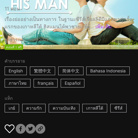
11 ตอน
เรื่องย่ออย่างเป็นทางการ ในฐานะซีรีส์เรียลลิตีบีแอลหาคู่ครั้ง
แรกของเกาหลีใต้ ฮิสแมนได้พาชายเกย์ผู้...
เพิ่มเติม
สาธารณรัฐเกาหลี
2022
ตอนที่ 1 ฟรี
คำบรรยาย
English
繁體中文
简体中文
Bahasa Indonesia
ภาษาไทย
français
Español
แท็ก
เกย์
ความรัก
ความบันเทิง
เกาหลีใต้
ซีรีส์