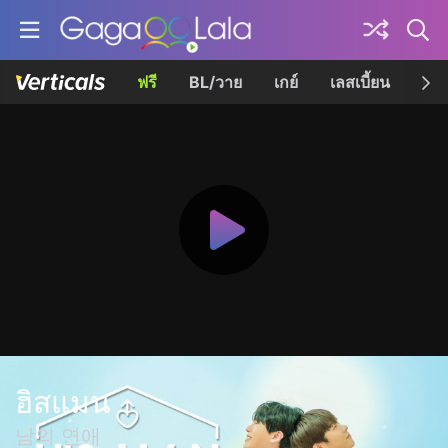
ฟรี
BL/วาย
เกย์
เลสเบี้ยน
เควี
ฮิสแมน
남의 연애