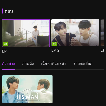
ตอน
ฟรี
ฟรี
EP
2
E
EP
1
ตัวอย่าง
ภาพนิ่ง
เนื้อหาที่แนะนำ
รายละเอียด