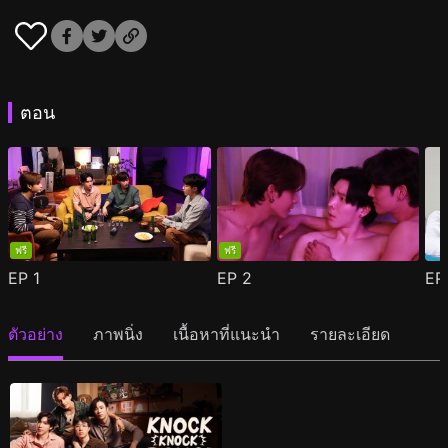
ตอน
ฟรี
ฟรี
EP
1
EP
2
E
ตัวอย่าง
ภาพนิ่ง
เนื้อหาที่แนะนำ
รายละเอียด