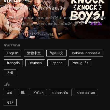
บ้านหนุ่มโสด โหมดพร้อมเลิฟ
ตอนที่ 4: ทุกคนพยายามจะทำให้อัลมอนด์และจัมเปอร์ใกล้ชิด
กันในงานเลี้ยง แต่กลับกลายเป็นว่ามันมีปัญหาบา...
เพิ่มเติม
52m
ราชอาณาจักรไทย
2024
คำบรรยาย
English
繁體中文
简体中文
Bahasa Indonesia
français
Deutsch
Español
Português
हिन्दी
แท็ก
เกย์
BL
รักใสๆ
ตลกขบขัน
ประเทศไทย
ซีรีส์