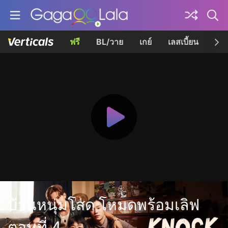
ฟรี
BL/วาย
เกย์
เลสเบี้ยน
เควี
บ้านหนุ่มโสด โหมดพร้อมเลิฟ
ตอนที่ 4