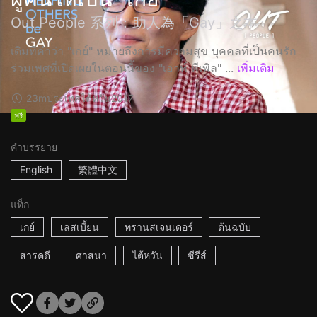
Out People 系列：助人為「Gay」之本
เดิมทีคำว่า "เกย์" หมายถึงการมีความสุข บุคคลที่เป็นคนรัก
ร่วมเพศที่เปิดเผยในตอนนี้ของ "เอาท์ พีเพิล" ...
เพิ่มเติม
23m
ประเทศไต้หวัน
2017
ฟรี
คำบรรยาย
English
繁體中文
แท็ก
เกย์
เลสเบี้ยน
ทรานสเจนเดอร์
ต้นฉบับ
สารคดี
ศาสนา
ไต้หวัน
ซีรีส์