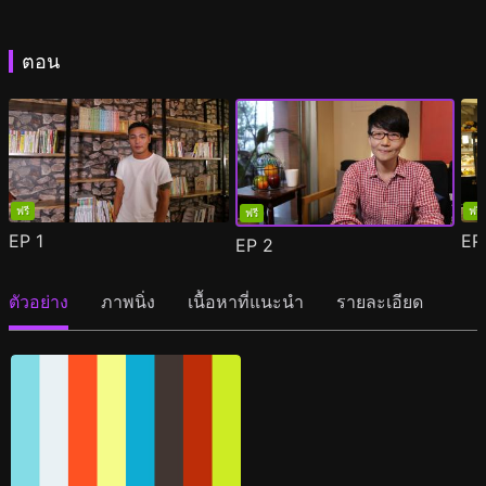
ตอน
ฟรี
ฟรี
ฟรี
EP
1
E
EP
2
ตัวอย่าง
ภาพนิ่ง
เนื้อหาที่แนะนำ
รายละเอียด