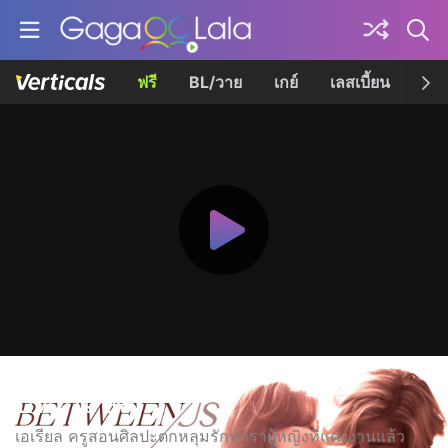
ฟรี
BL/วาย
เกย์
เลสเบี้ยน
เควี
บีทวีน อัส
เอเรียล ครูสอนศิลปะตกหลุมรักทาราผู้หญิงที่แต่งงานแล้ว