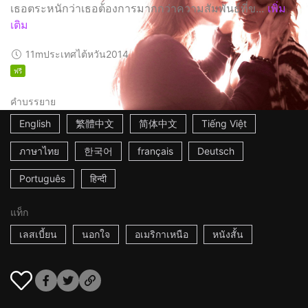
เธอตระหนักว่าเธอต้องการมากกว่าความสัมพันธ์ที่ข...
เพิ่ม
เติม
11m
ประเทศไต้หวัน
2014
ฟรี
คำบรรยาย
English
繁體中文
简体中文
Tiếng Việt
ภาษาไทย
한국어
français
Deutsch
Português
हिन्दी
แท็ก
เลสเบี้ยน
นอกใจ
อเมริกาเหนือ
หนังสั้น