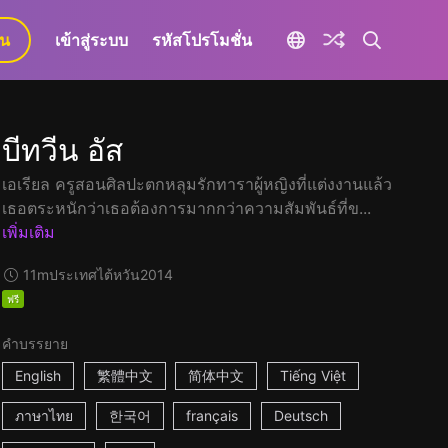
ยน
เข้าสู่ระบบ
รหัสโปรโมชั่น
บีทวีน อัส
เอเรียล ครูสอนศิลปะตกหลุมรักทาราผู้หญิงที่แต่งงานแล้ว
เธอตระหนักว่าเธอต้องการมากกว่าความสัมพันธ์ที่ข...
เพิ่มเติม
11m
ประเทศไต้หวัน
2014
ฟรี
คำบรรยาย
English
繁體中文
简体中文
Tiếng Việt
ภาษาไทย
한국어
français
Deutsch