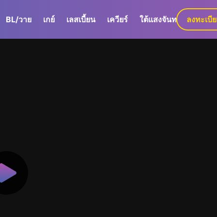
BL/วาย
เกย์
เลสเบี้ยน
เควียร์
ใต้แสงจันทร์
ลงทะเบี
GaLa+