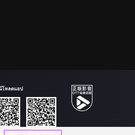
น์โหลดแอป