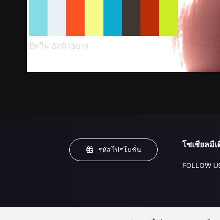
บีทวีน อัสตัวอย่าง
โซเชียลมีเด
รหัสโปรโมชั่น
FOLLOW U