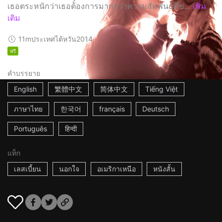
เธอตระหนักว่าเธอต้องการมากกว่าความสัมพันธ์ที่ข...
เพิ่ม
เติม
11m
ประเทศไต้หวัน
2014
ฟรี
คำบรรยาย
English
繁體中文
简体中文
Tiếng Việt
ภาษาไทย
한국어
français
Deutsch
Português
हिन्दी
แท็ก
เลสเบี้ยน
นอกใจ
อเมริกาเหนือ
หนังสั้น