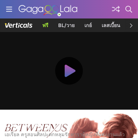
ฟรี
BL/วาย
เกย์
เลสเบี้ยน
เควี
บีทวีน อัส
เอเรียล ครูสอนศิลปะตกหลุมรักทาราผู้หญิงที่แต่งงานแล้ว