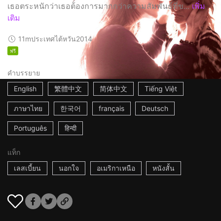
เธอตระหนักว่าเธอต้องการมากกว่าความสัมพันธ์ที่ข...
เพิ่ม
เติม
11m
ประเทศไต้หวัน
2014
ฟรี
คำบรรยาย
English
繁體中文
简体中文
Tiếng Việt
ภาษาไทย
한국어
français
Deutsch
Português
हिन्दी
แท็ก
เลสเบี้ยน
นอกใจ
อเมริกาเหนือ
หนังสั้น