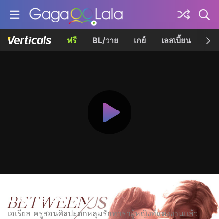
ฟรี
BL/วาย
เกย์
เลสเบี้ยน
เควี
บีทวีน อัส
เอเรียล ครูสอนศิลปะตกหลุมรักทาราผู้หญิงที่แต่งงานแล้ว