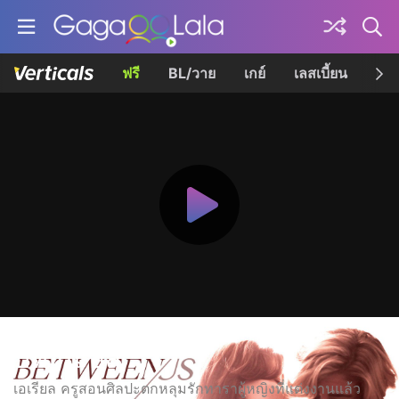
ฟรี
BL/วาย
เกย์
เลสเบี้ยน
เควี
บีทวีน อัส
เอเรียล ครูสอนศิลปะตกหลุมรักทาราผู้หญิงที่แต่งงานแล้ว