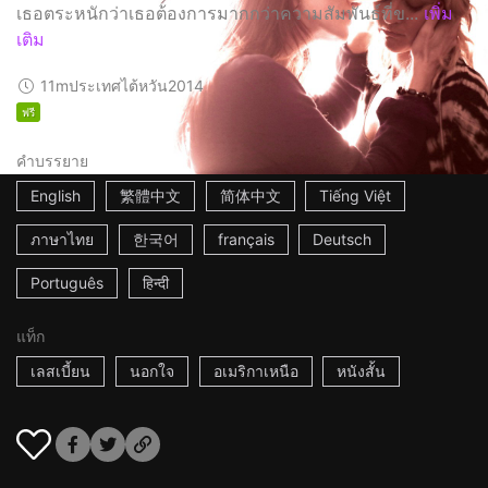
เธอตระหนักว่าเธอต้องการมากกว่าความสัมพันธ์ที่ข...
เพิ่ม
เติม
11m
ประเทศไต้หวัน
2014
ฟรี
คำบรรยาย
English
繁體中文
简体中文
Tiếng Việt
ภาษาไทย
한국어
français
Deutsch
Português
हिन्दी
แท็ก
เลสเบี้ยน
นอกใจ
อเมริกาเหนือ
หนังสั้น