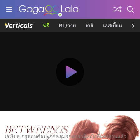
ฟรี
BL/วาย
เกย์
เลสเบี้ยน
เควี
บีทวีน อัส
เอเรียล ครูสอนศิลปะตกหลุมรักทาราผู้หญิงที่แต่งงานแล้ว