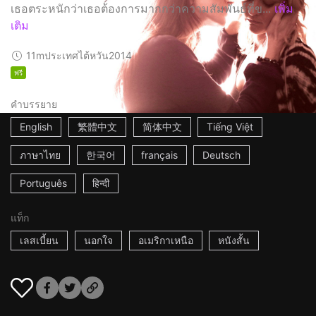
เธอตระหนักว่าเธอต้องการมากกว่าความสัมพันธ์ที่ข...
เพิ่ม
เติม
11m
ประเทศไต้หวัน
2014
ฟรี
คำบรรยาย
English
繁體中文
简体中文
Tiếng Việt
ภาษาไทย
한국어
français
Deutsch
Português
हिन्दी
แท็ก
เลสเบี้ยน
นอกใจ
อเมริกาเหนือ
หนังสั้น