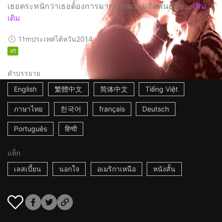
เธอตระหนักว่าเธอต้องการมากกว่าความสัมพันธ์ที่ข...
เพิ่ม
เติม
11m
ประเทศไต้หวัน
2014
ฟรี
คำบรรยาย
English
繁體中文
简体中文
Tiếng Việt
ภาษาไทย
한국어
français
Deutsch
Português
हिन्दी
แท็ก
เลสเบี้ยน
นอกใจ
อเมริกาเหนือ
หนังสั้น