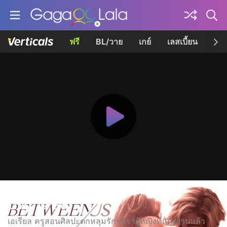
ฟรี
BL/วาย
เกย์
เลสเบี้ยน
เควี
บีทวีน อัส
เอเรียล ครูสอนศิลปะตกหลุมรักทาราผู้หญิงที่แต่งงานแล้ว