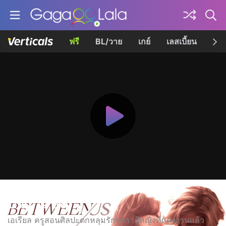
ฟรี
BL/วาย
เกย์
เลสเบี้ยน
เควี
บีทวีน อัส
เอเรียล ครูสอนศิลปะตกหลุมรักทาราผู้หญิงที่แต่งงานแล้ว