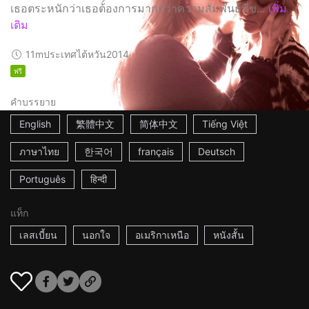
เธอตระหนักว่าเธอต้องการมากกว่าความสัมพันธ์ที่ข...
เพิ่ม
เติม
11m
ประเทศไต้หวัน
2014
ฟรี
คำบรรยาย
English
繁體中文
简体中文
Tiếng Việt
ภาษาไทย
한국어
français
Deutsch
Português
हिन्दी
แท็ก
เลสเบี้ยน
นอกใจ
อเมริกาเหนือ
หนังสั้น