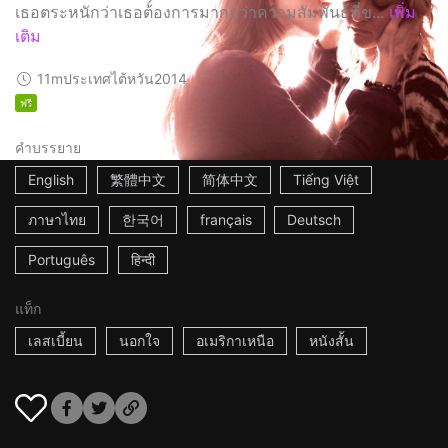
เธอตระหนักว่าเธอต้องการมากกว่าความสัมพันธ์ที่ข...
เพิ่ม
เติม
11m
ประเทศไต้หวัน
2014
ฟรี
คำบรรยาย
English
繁體中文
简体中文
Tiếng Việt
ภาษาไทย
한국어
français
Deutsch
Português
हिन्दी
แท็ก
เลสเบี้ยน
นอกใจ
อเมริกาเหนือ
หนังสั้น