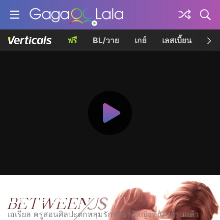
ฟรี
BL/วาย
เกย์
เลสเบี้ยน
เควี
บีทวีน อัส
เอเรียล ครูสอนศิลปะตกหลุมรักทาราผู้หญิงที่แต่งงานแล้ว