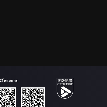
น์โหลดแอป