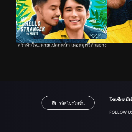
คว้าหัวใจ...นายแปลกหน้า เดอะมูฟวี่ตัวอย่าง
โซเชียลมีเด
รหัสโปรโมชั่น
FOLLOW U