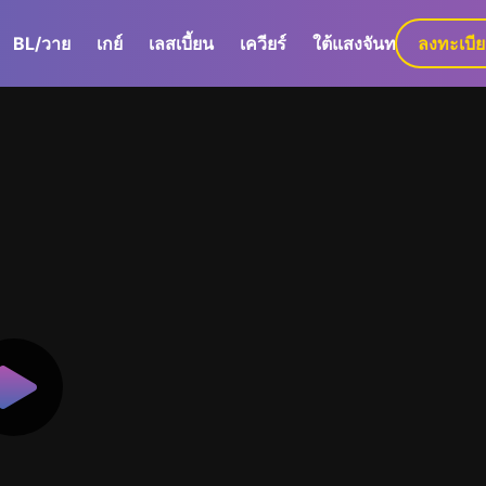
BL/วาย
เกย์
เลสเบี้ยน
เควียร์
ใต้แสงจันทร์
ลงทะเบี
GaLa+