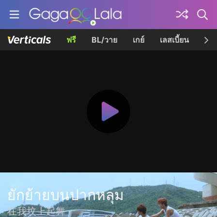
ฟรี
BL/วาย
เกย์
เลสเบี้ยน
เควี
ยักย้ายบนปากหลุม
在我坟上起舞