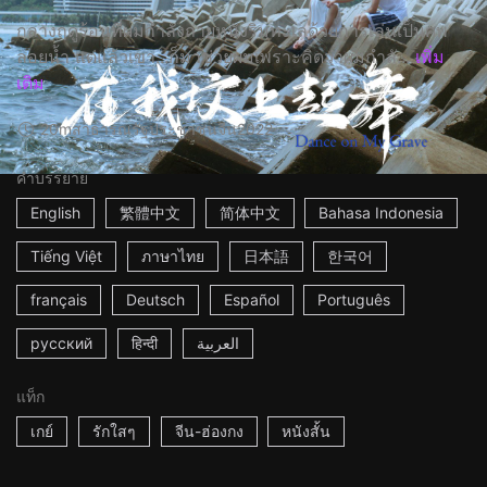
กลางฤดูร้อนที่ผมกำลังถ่ายหนังริมทะเลด้วยการเล่นเป็นศพ
ลอยน้ำ แต่แล้วเขา...ก็มาช่วยผมเพราะคิดว่าผมกำลั...
เพิ่ม
เติม
20m
สาธารณรัฐประชาชนจีน
2022
คำบรรยาย
English
繁體中文
简体中文
Bahasa Indonesia
Tiếng Việt
ภาษาไทย
日本語
한국어
français
Deutsch
Español
Português
русский
हिन्दी
العربية
แท็ก
เกย์
รักใสๆ
จีน-ฮ่องกง
หนังสั้น