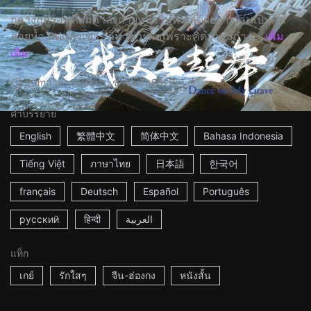
กลางฤดูร้อนที่ผมกำลังถ่ายหนังริมทะเลด้วยการเล่นเป็นศพ
ลอยน้ำ แต่แล้วเขา...ก็มาช่วยผมเพราะคิดว่าผมกำลั...
เพิ่ม
เติม
20m
สาธารณรัฐประชาชนจีน
2022
คำบรรยาย
English
繁體中文
简体中文
Bahasa Indonesia
Tiếng Việt
ภาษาไทย
日本語
한국어
français
Deutsch
Español
Português
русский
हिन्दी
العربية
แท็ก
เกย์
รักใสๆ
จีน-ฮ่องกง
หนังสั้น