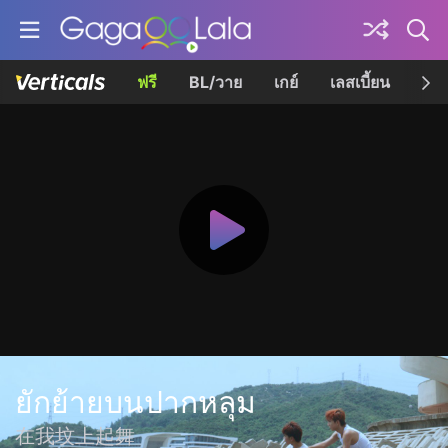
ฟรี
BL/วาย
เกย์
เลสเบี้ยน
เควี
ยักย้ายบนปากหลุม
在我坟上起舞