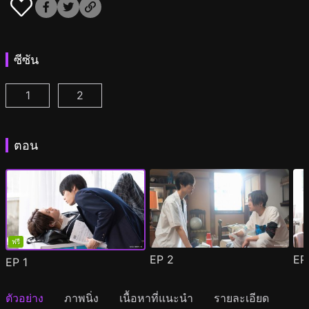
ซีซัน
1
2
เพราะรักเธอผู้งดงาม ตอนที่ 1
เพราะรักเธอผู้งดงาม 2 ตอนที่ 1
(
)
(
)
ตอน
ฟรี
EP
2
E
EP
1
ตัวอย่าง
ภาพนิ่ง
เนื้อหาที่แนะนำ
รายละเอียด