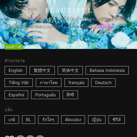
2 ซีซั่น 10 ตอน
พ่อแม่ซื้อกล้องให้เขา ซึ่งเขาให้บันทึกชีวิตของตัวเอง บันทึก
ชีวิตที่เต็มไปด้วยความผิดหวัง ในการเป็นรุ...
เพิ่มเติม
ประเทศญี่ปุ่น
2021
ตอนที่ 1 ฟรี
คำบรรยาย
English
繁體中文
简体中文
Bahasa Indonesia
Tiếng Việt
ภาษาไทย
français
Deutsch
Español
Português
हिन्दी
แท็ก
เกย์
BL
รักใสๆ
ดัดแปลง
ญี่ปุ่น
ซีรีส์