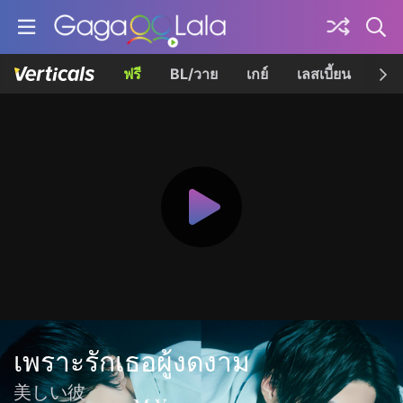
ฟรี
BL/วาย
เกย์
เลสเบี้ยน
เควี
เพราะรักเธอผู้งดงาม
美しい彼