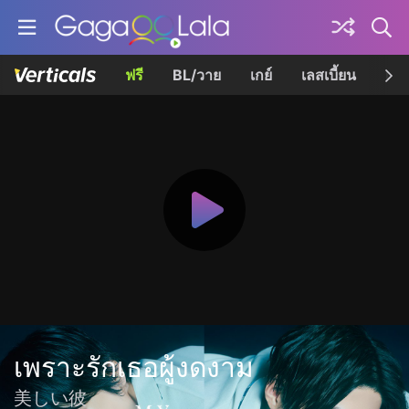
ฟรี
BL/วาย
เกย์
เลสเบี้ยน
เควี
เพราะรักเธอผู้งดงาม
美しい彼