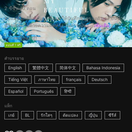
2 ซีซั่น 10 ตอน
พ่อแม่ซื้อกล้องให้เขา ซึ่งเขาให้บันทึกชีวิตของตัวเอง บันทึก
ชีวิตที่เต็มไปด้วยความผิดหวัง ในการเป็นรุ...
เพิ่มเติม
ประเทศญี่ปุ่น
2021
ตอนที่ 1 ฟรี
คำบรรยาย
English
繁體中文
简体中文
Bahasa Indonesia
Tiếng Việt
ภาษาไทย
français
Deutsch
Español
Português
हिन्दी
แท็ก
เกย์
BL
รักใสๆ
ดัดแปลง
ญี่ปุ่น
ซีรีส์