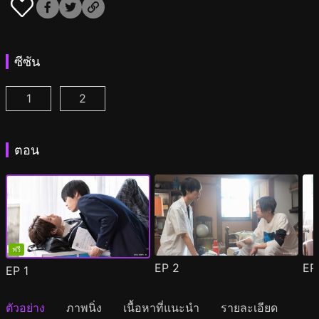
ซีซัน
1
2
เพราะรักเธอผู้งดงาม ตอนที่ 1
เพราะรักเธอผู้งดงาม 2 ตอนที่ 1
(
)
(
)
ตอน
ฟรี
EP
2
E
EP
1
ตัวอย่าง
ภาพนิ่ง
เนื้อหาที่แนะนำ
รายละเอียด