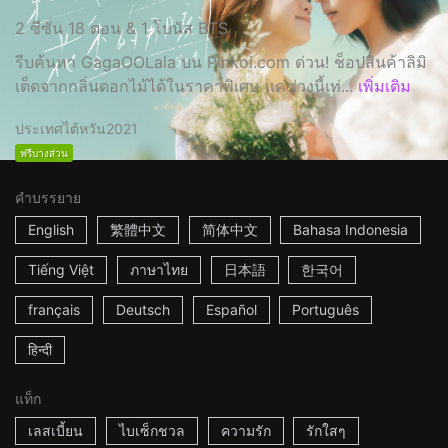
2 ซีซั่น 18 ตอน & 1 โบนัส BTS
รีบค้นหา GagaOOLala บน Pinkoi.com ด่วน! ช็อปสินค้าลิมิ
เต็ดจากกลิ่นดอกไม้ได้ในราคาพิเศษ แค่ช่วงนี้เท่...
เพิ่มเติม
ประเทศไต้หวัน
2021
ฟรีบางส่วน
คำบรรยาย
English
繁體中文
简体中文
Bahasa Indonesia
Tiếng Việt
ภาษาไทย
日本語
한국어
français
Deutsch
Español
Português
हिन्दी
แท็ก
เลสเบี้ยน
ไบเซ็กชวล
ความรัก
รักใสๆ