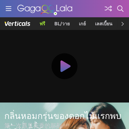
ฟรี
BL/วาย
เกย์
เลสเบี้ยน
เควี
กลิ่นหอมกรุ่นของดอกไม้แรกพบ
第一次遇見花香的那刻