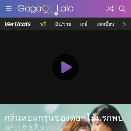
ฟรี
BL/วาย
เกย์
เลสเบี้ยน
เควี
กลิ่นหอมกรุ่นของดอกไม้แรกพบ
第一次遇見花香的那刻