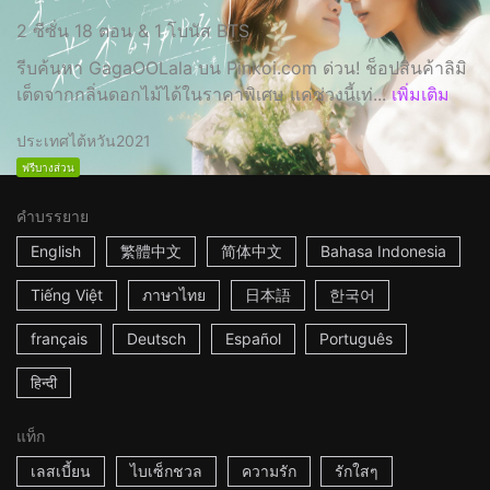
2 ซีซั่น 18 ตอน & 1 โบนัส BTS
รีบค้นหา GagaOOLala บน Pinkoi.com ด่วน! ช็อปสินค้าลิมิ
เต็ดจากกลิ่นดอกไม้ได้ในราคาพิเศษ แค่ช่วงนี้เท่...
เพิ่มเติม
ประเทศไต้หวัน
2021
ฟรีบางส่วน
คำบรรยาย
English
繁體中文
简体中文
Bahasa Indonesia
Tiếng Việt
ภาษาไทย
日本語
한국어
français
Deutsch
Español
Português
हिन्दी
แท็ก
เลสเบี้ยน
ไบเซ็กชวล
ความรัก
รักใสๆ