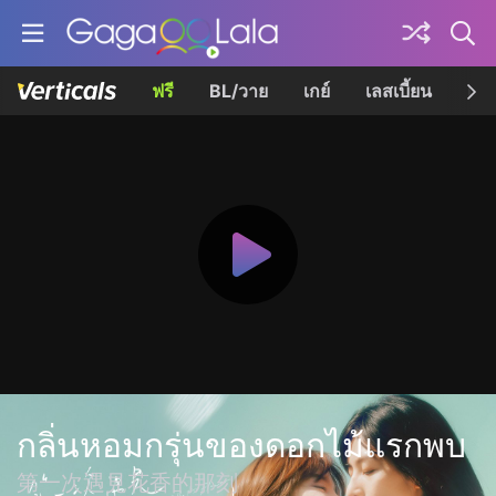
ฟรี
BL/วาย
เกย์
เลสเบี้ยน
เควี
กลิ่นหอมกรุ่นของดอกไม้แรกพบ
第一次遇見花香的那刻