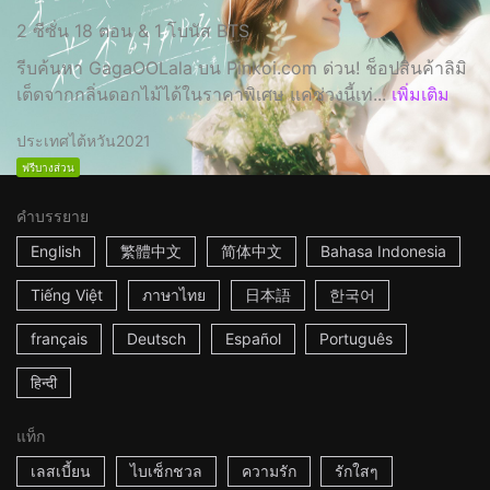
2 ซีซั่น 18 ตอน & 1 โบนัส BTS
รีบค้นหา GagaOOLala บน Pinkoi.com ด่วน! ช็อปสินค้าลิมิ
เต็ดจากกลิ่นดอกไม้ได้ในราคาพิเศษ แค่ช่วงนี้เท่...
เพิ่มเติม
ประเทศไต้หวัน
2021
ฟรีบางส่วน
คำบรรยาย
English
繁體中文
简体中文
Bahasa Indonesia
Tiếng Việt
ภาษาไทย
日本語
한국어
français
Deutsch
Español
Português
हिन्दी
แท็ก
เลสเบี้ยน
ไบเซ็กชวล
ความรัก
รักใสๆ