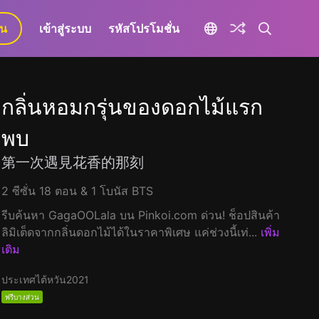
ยน
เข้าสู่ระบบ
รหัสโปรโมชั่น
กลิ่นหอมกรุ่นของดอกไม้แรก
พบ
第一次遇見花香的那刻
2 ซีซั่น 18 ตอน & 1 โบนัส BTS
รีบค้นหา GagaOOLala บน Pinkoi.com ด่วน! ช็อปสินค้า
ลิมิเต็ดจากกลิ่นดอกไม้ได้ในราคาพิเศษ แค่ช่วงนี้เท่...
เพิ่ม
เติม
ประเทศไต้หวัน
2021
ฟรีบางส่วน