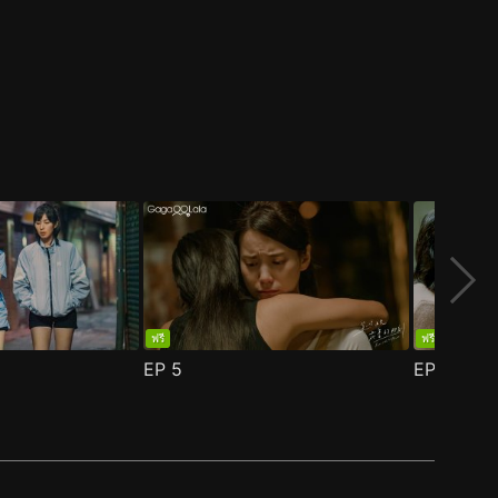
ฟรี
ฟรี
EP
5
EP
6