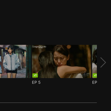
ฟรี
ฟรี
EP
5
EP
6