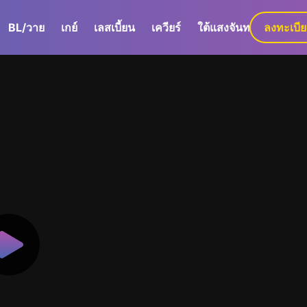
BL/วาย
เกย์
เลสเบี้ยน
เควียร์
ใต้แสงจันทร์
ลงทะเบี
GaLa+