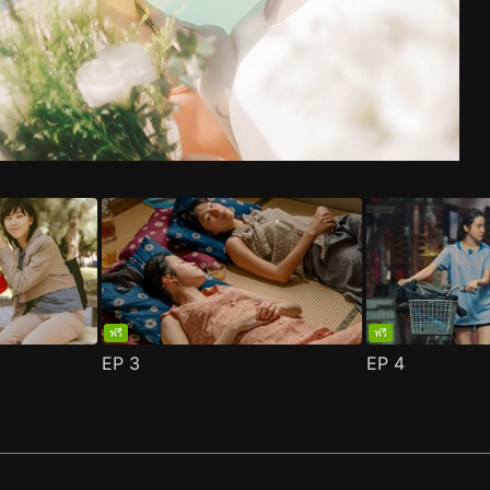
 1
(
)
ฟรี
ฟรี
EP
3
EP
4