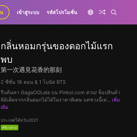
ยน
เข้าสู่ระบบ
รหัสโปรโมชั่น
กลิ่นหอมกรุ่นของดอกไม้แรก
พบ
第一次遇見花香的那刻
2 ซีซั่น 18 ตอน & 1 โบนัส BTS
รีบค้นหา GagaOOLala บน Pinkoi.com ด่วน! ช็อปสินค้า
ลิมิเต็ดจากกลิ่นดอกไม้ได้ในราคาพิเศษ แค่ช่วงนี้เท่...
เพิ่ม
เติม
ประเทศไต้หวัน
2021
ฟรีบางส่วน