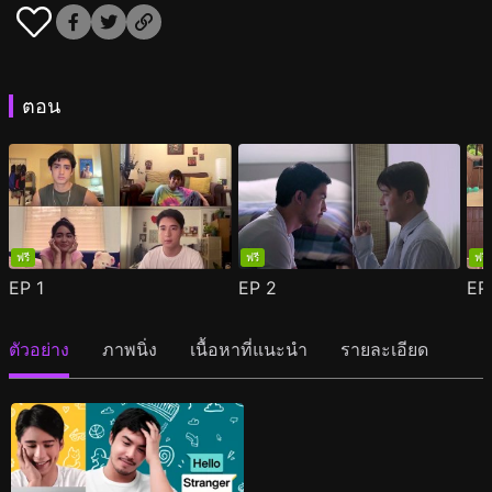
ตอน
ฟรี
ฟรี
ฟรี
EP
1
EP
2
E
ตัวอย่าง
ภาพนิ่ง
เนื้อหาที่แนะนำ
รายละเอียด