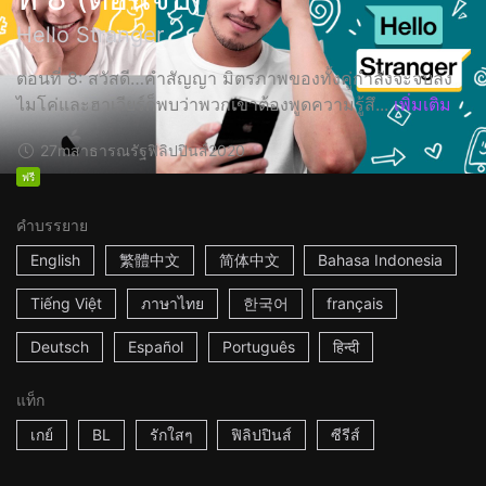
Hello Stranger
ตอนที่ 8: สวัสดี…คำสัญญา มิตรภาพของทั้งคู่กำลังจะจบลง
ไมโค่และฮาเวียร์ก็พบว่าพวกเขาต้องพูดความรู้สึ...
เพิ่มเติม
27m
สาธารณรัฐฟิลิปปินส์
2020
ฟรี
คำบรรยาย
English
繁體中文
简体中文
Bahasa Indonesia
Tiếng Việt
ภาษาไทย
한국어
français
Deutsch
Español
Português
हिन्दी
แท็ก
เกย์
BL
รักใสๆ
ฟิลิปปินส์
ซีรีส์