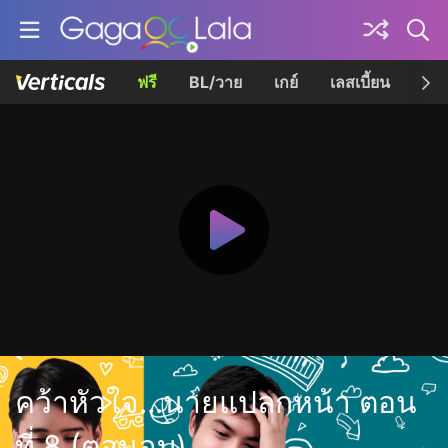
ฟรี
BL/วาย
เกย์
เลสเบี้ยน
เควี
คว้าหัวใจ...นายแปลกหน้า ตอน
ที่ 8 (ตอนจบ)