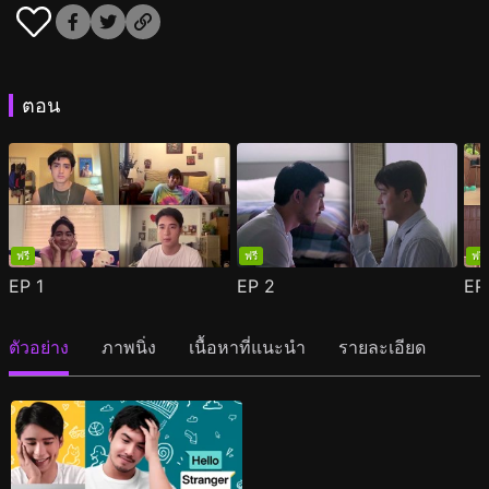
ตอน
ฟรี
ฟรี
ฟรี
EP
1
EP
2
E
ตัวอย่าง
ภาพนิ่ง
เนื้อหาที่แนะนำ
รายละเอียด