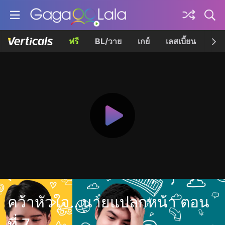
ฟรี
BL/วาย
เกย์
เลสเบี้ยน
เควี
คว้าหัวใจ...นายแปลกหน้า ตอน
ที่ 7