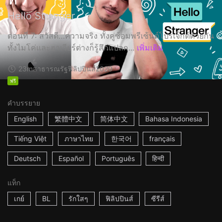
Hello Stranger
ตอนที่ 7: สวัสดี…ความจริง ทั้งคู่ซ้อมพรีเซ้นต์โปรเจ็กต์ด้วยกัน
ทั้งไมโค่และฮาเวียร์ต่างก็รู้สึกแปลก...
เพิ่มเติม
23m
สาธารณรัฐฟิลิปปินส์
2020
ฟรี
คำบรรยาย
English
繁體中文
简体中文
Bahasa Indonesia
Tiếng Việt
ภาษาไทย
한국어
français
Deutsch
Español
Português
हिन्दी
แท็ก
เกย์
BL
รักใสๆ
ฟิลิปปินส์
ซีรีส์