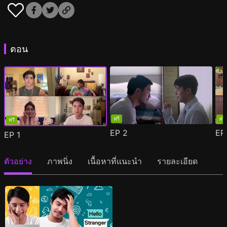
ตอน
ฟรี
ฟรี
ฟรี
EP
2
E
EP
1
ตัวอย่าง
ภาพนิ่ง
เนื้อหาที่แนะนำ
รายละเอียด