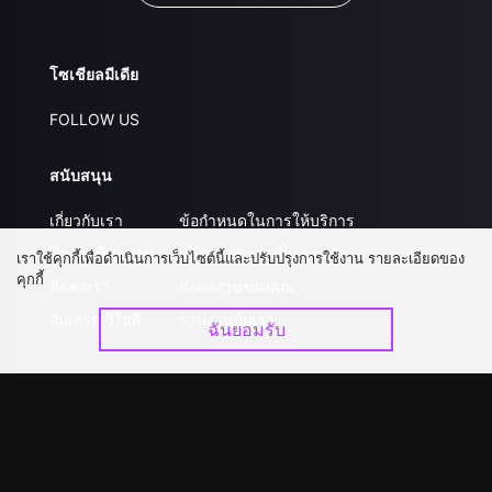
โซเชียลมีเดีย
FOLLOW US
สนับสนุน
เกี่ยวกับเรา
ข้อกำหนดในการให้บริการ
คำถามที่พบบ่อย
นโยบายความเป็นส่วนตัว
เราใช้คุกกี้เพื่อดำเนินการเว็บไซต์นี้และปรับปรุงการใช้งาน รายละเอียดของ
คุกกี้
ติดต่อเรา
ส่งผลงานของคุณ
อัปเกรด วีไอพี
ร่วมงานกับเรา
ฉันยอมรับ
ดาวน์โหลดแอป