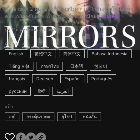
เมื่อชายแท้ 2 คนต้องมายืนคุยถึงความรู้สึกกันภายในห้องน้ำ
คลับเกย์สุดคับแคบ ☆ เธอไม่เชื่อแน่ว่ามีอะ...
เพิ่มเติม
11m
สหราชอาณาจักร
2015
คำบรรยาย
English
繁體中文
简体中文
Bahasa Indonesia
Tiếng Việt
ภาษาไทย
日本語
한국어
français
Deutsch
Español
Português
русский
हिन्दी
العربية
แท็ก
เกย์
กระตุ้นราคะ
ยุโรป
หนังสั้น