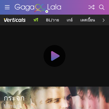
ฟรี
BL/วาย
เกย์
เลสเบี้ยน
เควี
กระจก
Mirrors