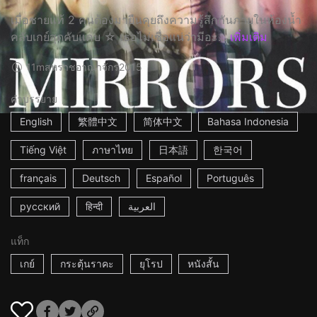
เมื่อชายแท้ 2 คนต้องมายืนคุยถึงความรู้สึกกันภายในห้องน้ำ
คลับเกย์สุดคับแคบ ☆ เธอไม่เชื่อแน่ว่ามีอะ...
เพิ่มเติม
11m
สหราชอาณาจักร
2015
คำบรรยาย
English
繁體中文
简体中文
Bahasa Indonesia
Tiếng Việt
ภาษาไทย
日本語
한국어
français
Deutsch
Español
Português
русский
हिन्दी
العربية
แท็ก
เกย์
กระตุ้นราคะ
ยุโรป
หนังสั้น