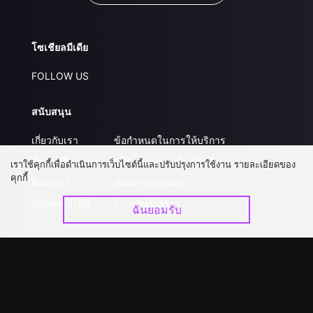
โซเชียลมีเดีย
FOLLOW US
สนับสนุน
เกี่ยวกับเรา
ข้อกำหนดในการให้บริการ
คำถามที่พบบ่อย
นโยบายความเป็นส่วนตัว
เราใช้คุกกี้เพื่อดำเนินการเว็บไซต์นี้และปรับปรุงการใช้งาน รายละเอียดของ
คุกกี้
ติดต่อเรา
ส่งผลงานของคุณ
อัปเกรด วีไอพี
ร่วมงานกับเรา
ฉันยอมรับ
ดาวน์โหลดแอป