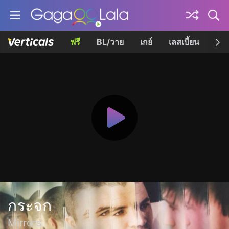
ฟรี
BL/วาย
เกย์
เลสเบี้ยน
เควี
กระจก
Mirrors