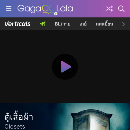
ฟรี
BL/วาย
เกย์
เลสเบี้ยน
เควี
ตู้เสื้อผ้า
Closets