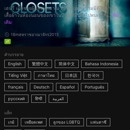
เฮนรี่ เด็กชายผู้แสนทรมาณ ต้องเดินทางข้ามมิติไปทางตู้
เสื้อผ้าในห้องนอนของเขาในปี 1986 เพื่อไปพบเจอกั...
เพิ่ม
เติม
18m
สหราชอาณาจักร
2015
ฟรี
คำบรรยาย
English
繁體中文
简体中文
Bahasa Indonesia
Tiếng Việt
ภาษาไทย
日本語
한국어
français
Deutsch
Español
Português
русский
हिन्दी
العربية
แท็ก
เกย์
เหยียดเพศ
ลูกของ LGBTQ
แฟนตาซี