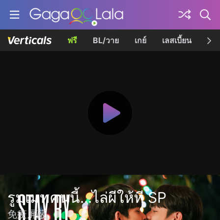
ฟรี
BL/วาย
เกย์
เลสเบี้ยน
เควี
รูมเมทคนนี้...ไล่ผีให้ที SP
免疫屏蔽