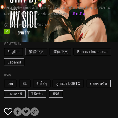
ตอนพิเศษ เจียงฉีกับปูเซี่ยไปเที่ยวด้วยกัน และทั้งคู่ก็สารภาพ
ความรู้สึกต่อกัน เรื่องย่ออย่างเป็นท...
เพิ่มเติม
28m
ประเทศไต้หวัน
2023
ฟรี
คำบรรยาย
English
繁體中文
简体中文
Bahasa Indonesia
Español
แท็ก
เกย์
BL
รักใสๆ
ลูกของ LGBTQ
ตลกขบขัน
แฟนตาซี
ไต้หวัน
ซีรีส์