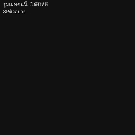
รูมเมทคนนี้...ไล่ผีให้ที
SPตัวอย่าง